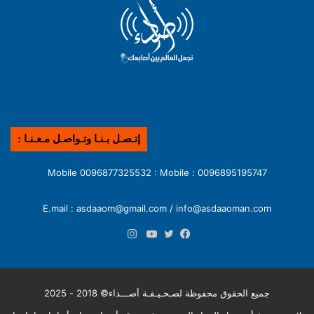
إتـصـل بـنـا وتـواصـل مـعـنـا :
0096895195747 : Mobile 0096877325532 : Mobile
E.mail : asdaaom@gmail.com / info@asdaaoman.com
انستقرام
فيسبوك
تويتر
يوتيوب
جميع الحقوق محفوظة لصـحـيـفـة أصـــداء© 2018 - 2025