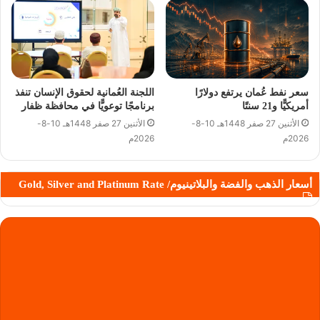
سعر نفط عُمان يرتفع دولارًا
اللجنة العُمانية لحقوق الإنسان تنفذ
أمريكيًّا و21 سنتًا
برنامجًا توعويًّا في محافظة ظفار
الأثنين 27 صفر 1448هـ 10-8-
الأثنين 27 صفر 1448هـ 10-8-
2026م
2026م
أسعار الذهب والفضة والبلاتينيوم/ Gold, Silver and Platinum Rate