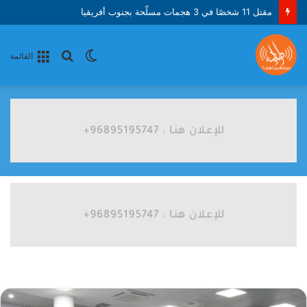
كازاخستان تستورد 10 مرافق لإنتاج معدات النفط والغاز
الوضع
بحث
القائمة
المظلم
عن