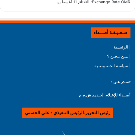
OMR
Exchange Rate
: الثلاثاء, 11 أغسطس.
صـحـيـفـة أصـــداء
| الرئيسية
| مـن نـحـن ؟
| سياسة الخصـوصـية
تصـدر عـن :
أصــداء للإعـلام الجـديـد ش.م.م
رئيس التحرير-الرئيس التنفيذي : علي الحسني