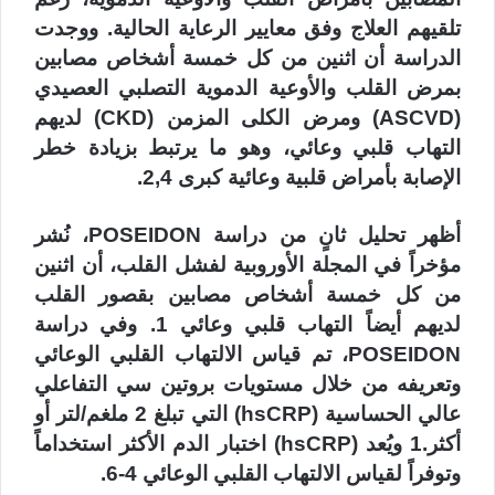
تلقيهم العلاج وفق معايير الرعاية الحالية. ووجدت
الدراسة أن اثنين من كل خمسة أشخاص مصابين
بمرض القلب والأوعية الدموية التصلبي العصيدي
(ASCVD) ومرض الكلى المزمن (CKD) لديهم
التهاب قلبي وعائي، وهو ما يرتبط بزيادة خطر
الإصابة بأمراض قلبية وعائية كبرى 2,4.
أظهر تحليل ثانٍ من دراسة POSEIDON، نُشر
مؤخراً في المجلة الأوروبية لفشل القلب، أن اثنين
من كل خمسة أشخاص مصابين بقصور القلب
لديهم أيضاً التهاب قلبي وعائي 1. وفي دراسة
POSEIDON، تم قياس الالتهاب القلبي الوعائي
وتعريفه من خلال مستويات بروتين سي التفاعلي
عالي الحساسية (hsCRP) التي تبلغ 2 ملغم/لتر أو
أكثر.1 ويُعد (hsCRP) اختبار الدم الأكثر استخداماً
وتوفراً لقياس الالتهاب القلبي الوعائي 4-6.