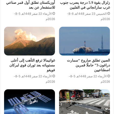
زلزال بقوة 5.9 درجة يضرب جنوب
أوزبكستان تطلق أول قمر صناعي
غرب سارانجاني في الفلبين
للاستشعار عن بعد
الخميس 23 صفر 1448هـ 6-8-
الأربعاء 22 صفر 1448هـ 5-8-
2026م
2026م
الصين تطلق صاروخ “سمارت
غواتيمالا ترفع التأهب إلى أعلى
دراغون-3” حاملًا قمرين
مستوياته بعد ثوران قوي لبركان
اصطناعيين
فويغو
الأربعاء 22 صفر 1448هـ 5-8-
الأربعاء 22 صفر 1448هـ 5-8-
2026م
2026م