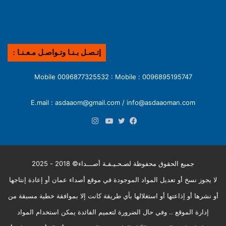
إتـصـل بـنـا وتـواصـل مـعـنـا :
0096895195747 : Mobile 0096877325532 : Mobile
E.mail : asdaaom@gmail.com / info@asdaaoman.com
انستقرام
فيسبوك
تويتر
يوتيوب
جميع الحقوق محفوظة لصـحـيـفـة أصـــداء© 2018 - 2025
لا يجوز نسخ أو تعديل المواد الموجودة في موقع أصداء عمان أو إعادة إنتاجها
أو نشرها أو إذاعتها أو استغلالها بأي طريقة كانت إلا بموافقة خطية مسبقة من
إدارة الموقع .. وفي حال الضرورة لتعميم الفائدة يمكن استخدام المواد