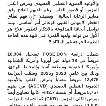
والأوعية الدموية التصلبي العصيدي ومرض الكلى
المزمن أو قصور القلب، رغم تلقيهم العلاج وفق
معايير الرعاية الحالية.” ويضيف: “إن فهم نطاق
الخطر الالتهابي القلبي الوعائي أمر أساسي، بينما
نواصل أبحاثنا المدفوعة بالابتكار لتطوير علاج هو
الأول من نوعه، ولديه القدرة على تلبية هذه الحاجة
الطبية الحرجة غير الملبّاة.”
شملت دراسة POSEIDON تسجيل 18,904
مريضاً في 18 دولة عبر أوروبا وأمريكا الشمالية
وأمريكا الجنوبية ومنطقة آسيا والمحيط الهادئ،
وذلك بين عامي 2023 و2025. وضمّت الدراسة
13,475 مريضاً مصاباً بمرض القلب والأوعية
الدموية التصلبي العصيدي (ASCVD)، من بينهم
5,757 مريضاً، أي بنسبة 42.7%، كانوا مصابين أيضاً
بمرض الكلى المزمن. (CKD) كما شملت الدراسة
11,809 مرضى يعانون من قصور القلب بمختلف