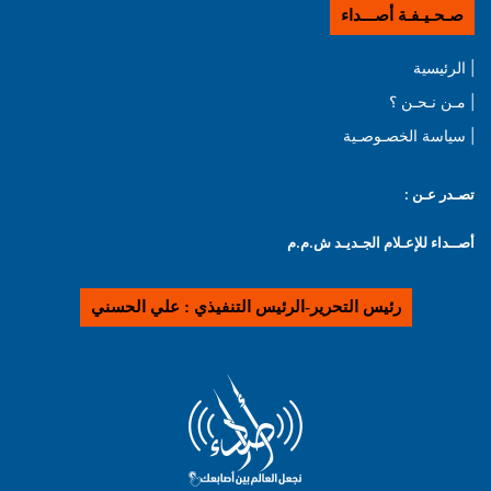
صـحـيـفـة أصـــداء
| الرئيسية
| مـن نـحـن ؟
| سياسة الخصـوصـية
تصـدر عـن :
أصــداء للإعـلام الجـديـد ش.م.م
رئيس التحرير-الرئيس التنفيذي : علي الحسني