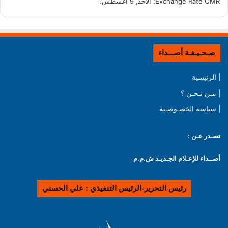
OMR
Exchange Rate
: الأحد, 9 أغسطس.
صـحـيـفـة أصـــداء
| الرئيسية
| مـن نـحـن ؟
| سياسة الخصـوصـية
تصـدر عـن :
أصــداء للإعـلام الجـديـد ش.م.م
رئيس التحرير-الرئيس التنفيذي : علي الحسني