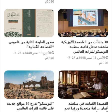
2026م
10 منشآت من العاصمة الأوزبكية
صدور الطبعة الثانية من قاموس
طشقند تدخل قائمة منظمة
“الفصاحة العُمانية”
اليونسكو للتراث العالمي
الأثنين 13 صفر 1448هـ 27-7-
الأثنين 13 صفر 1448هـ 27-7-
2026م
2026م
القصيدةُ العُمانية في سلطنة
“اليونسكو” تدرج 10 مواقع جديدة
عُمان… لغةٌ متجددةٌ ورؤيةٌ نحو
على قائمة التراث العالمي