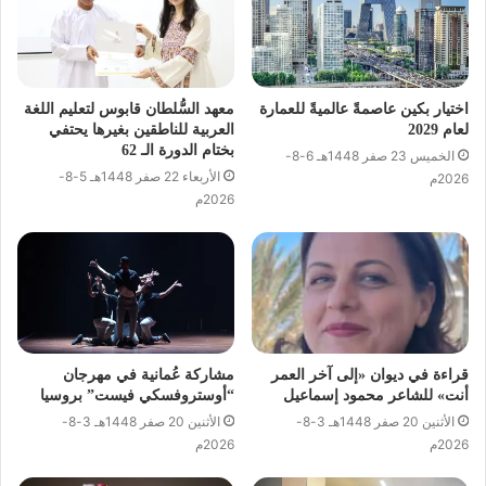
اختيار بكين عاصمةً عالميةً للعمارة
معهد السُّلطان قابوس لتعليم اللغة
لعام 2029
العربية للناطقين بغيرها يحتفي
بختام الدورة الـ 62
الخميس 23 صفر 1448هـ 6-8-
الأربعاء 22 صفر 1448هـ 5-8-
2026م
2026م
قراءة في ديوان «إلى آخر العمر
مشاركة عُمانية في مهرجان
أنت» للشاعر محمود إسماعيل
“أوستروفسكي فيست” بروسيا
الأثنين 20 صفر 1448هـ 3-8-
الأثنين 20 صفر 1448هـ 3-8-
2026م
2026م