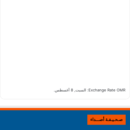
OMR
Exchange Rate
: السبت, 8 أغسطس.
صـحـيـفـة أصـــداء