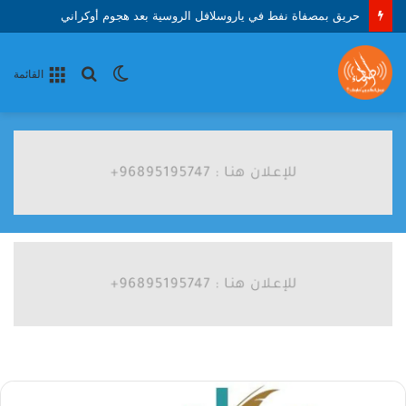
حريق بمصفاة نفط في ياروسلافل الروسية بعد هجوم أوكراني
الوضع
بحث
القائمة
المظلم
عن