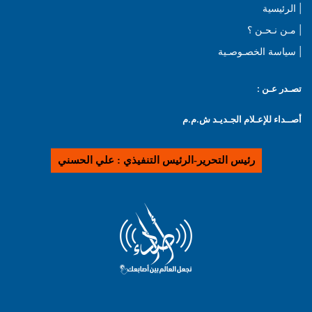
| الرئيسية
| مـن نـحـن ؟
| سياسة الخصـوصـية
تصـدر عـن :
أصــداء للإعـلام الجـديـد ش.م.م
رئيس التحرير-الرئيس التنفيذي : علي الحسني