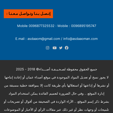
إتـصـل بـنـا وتـواصـل مـعـنـا :
0096895195747 : Mobile 0096877325532 : Mobile
E.mail : asdaaom@gmail.com / info@asdaaoman.com
انستقرام
فيسبوك
تويتر
يوتيوب
جميع الحقوق محفوظة لصـحـيـفـة أصـــداء© 2018 - 2025
لا يجوز نسخ أو تعديل المواد الموجودة في موقع أصداء عمان أو إعادة إنتاجها
أو نشرها أو إذاعتها أو استغلالها بأي طريقة كانت إلا بموافقة خطية مسبقة من
إدارة الموقع .. وفي حال الضرورة لتعميم الفائدة يمكن استخدام المواد
بشرط ذكر إسم الموقع .. الآراء الواردة في الصحيفة من أقوال أو تصريحات أو
تلميحات أو وجهات نظر أو غير ذلك عبر مقالات الرأي أو الأخبار أو الموضوعات