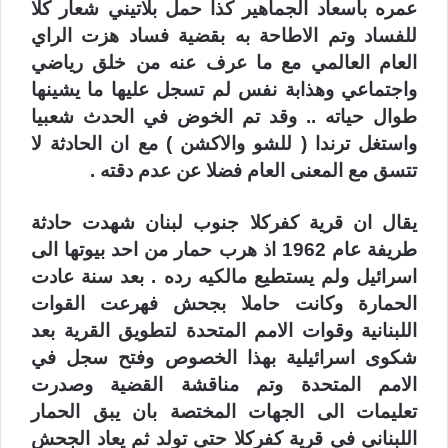
عمره باسعاد الجماهير كذا حمل بلاتيني شعار كلا
للفساد وتم الاطاحة به بقضية فساد هزت الراي
العام العالمي مع ما عرف عنه من خلق رياضي
واجتماعي وهذابة نفس لم تسجل عليها ما يشينها
طوال حياته .. وقد تم الخوض في الحدث شعبيا
واستغل ترندا ( للشو والاكشن ) مع ان الحادثة لا
تتسق مع المعنى العام فضلا عن عدم دقته .
يقال ان قرية كفركلا جنوب لبنان شهدت حادثة
طريفة عام 1962 اذ هرب حمار من احد بيوتها الى
اسرائيل ولم يستطيع مالكيه رده . بعد سنة عادت
الحمارة وكانت حاملا بجحش فهرعت القوات
اللبنانية وقوات الامم المتحدة لتطويق القرية بعد
شكوى اسرائيلية بهذا الخصوص وفتح سجل في
الامم المتحدة وتم مناقشة القضية وصدرت
تعليمات الى الجهات المختصة بان يبق الحمار
اللبناني في قرية كفركلا حتى تولد ثم يعاد الجحش