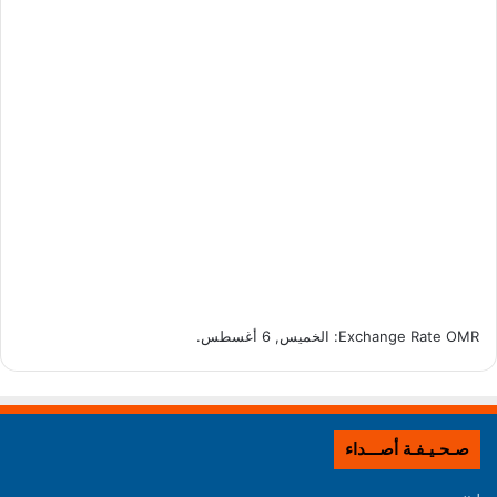
OMR
Exchange Rate
: الخميس, 6 أغسطس.
صـحـيـفـة أصـــداء