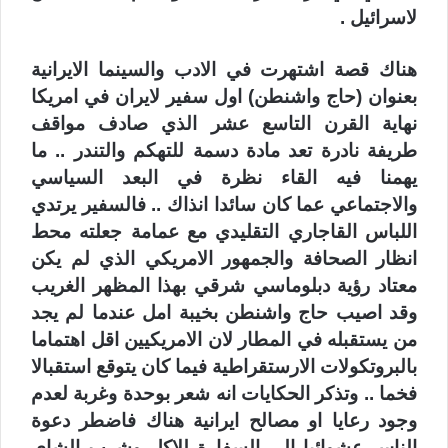
لاسرائيل .
هناك قصة اشتهرت في الادب والسينما الايرانية
بعنوان (حاج واشنطن) اول سفير لايران في امريكا
نهاية القرن التاسع عشر الذي صادف مواقف
طريفة نادرة تعد مادة دسمة للتهكم والتندر .. ما
يهمنا فيه القاء نظرة في البعد السياسي
والاجتماعي عما كان سائدا انذاك .. فالسفير يرتدي
اللباس القاجاري التقليدي مع عمامة جعلته محط
انظار الصحافة والجمهور الامريكي الذي لم يكن
معتاد رؤية دبلوماسي شرقي بهذا المظهر الغريب
وقد اصيب حاج واشنطن بخيبة امل عندما لم يجد
من يستقبله في المطار لان الامريكيين اقل اهتماما
بالبروتكولات الارستقراطية فيما كان يتوقع استقبالا
فخما .. وتذكر الحكايات انه شعر بوحدة وغربة لعدم
وجود رعايا او مصالح ايرانية هناك فاضطر دعوة
الناس عشوائيا الى السفارة للاكل وشرب الشاي