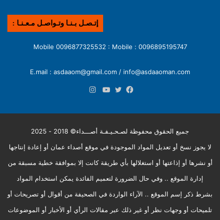
إتـصـل بـنـا وتـواصـل مـعـنـا :
0096895195747 : Mobile 0096877325532 : Mobile
E.mail : asdaaom@gmail.com / info@asdaaoman.com
انستقرام
فيسبوك
تويتر
يوتيوب
جميع الحقوق محفوظة لصـحـيـفـة أصـــداء© 2018 - 2025
لا يجوز نسخ أو تعديل المواد الموجودة في موقع أصداء عمان أو إعادة إنتاجها
أو نشرها أو إذاعتها أو استغلالها بأي طريقة كانت إلا بموافقة خطية مسبقة من
إدارة الموقع .. وفي حال الضرورة لتعميم الفائدة يمكن استخدام المواد
بشرط ذكر إسم الموقع .. الآراء الواردة في الصحيفة من أقوال أو تصريحات أو
تلميحات أو وجهات نظر أو غير ذلك عبر مقالات الرأي أو الأخبار أو الموضوعات