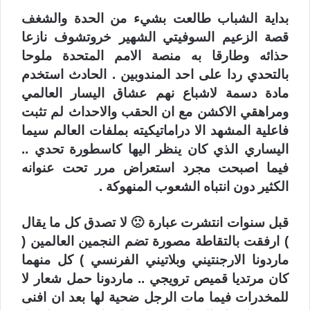
بداية الشباب طالعت بشيء من الحدة والشغف
قصة الزعيم السوفيتي الشهير خروتشوف نازعا
حذائه وطارقا به منصة الامم المتحدة ملوحا
بالتحدي ردا على احد المندوبين . الحادث استخدم
مادة دسمة لاشباع نهم عشاق اليسار العالمي
ومراهقي الاكشن مع ان الحقب والاحداث لم تثبت
فاعلية المشهد الا دراماتيكيته بملفات العالم سيما
اليساري الذي كان ينظر اليها كاسطورة تحدي ..
فيما اصبحت مجرد استعراض مرر تحت عنوانه
الكثير دون انتباه الشعوب المنهوكة .
قبل سنوات انتشرت عبارة 🙁 لا تصدق كل ما يقال
) ارفقت بالتقاطة مصورة تضم النجمين العالمين (
ماردونا الارجنتيني وبلاتيني الفرنسي ) كل منهما
كان مرتديا قميص ترويجي .. ماردونا حمل شعار لا
للمخدرات فيما مات الرجل ضحية لها بعد ان افنى