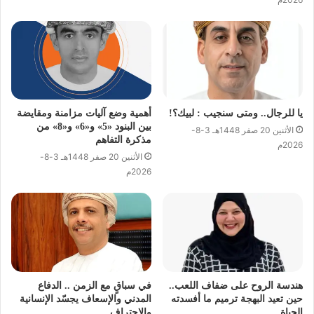
يا للرجال.. ومتى سنجيب : لبيك؟!
أهمية وضع آليات مزامنة ومقايضة
بين البنود «5» و«6» و«8» من
الأثنين 20 صفر 1448هـ 3-8-
مذكرة التفاهم
2026م
الأثنين 20 صفر 1448هـ 3-8-
2026م
هندسة الروح على ضفاف اللعب..
في سباقٍ مع الزمن .. الدفاع
حين تعيد البهجة ترميم ما أفسدته
المدني والإسعاف يجسّد الإنسانية
الحياة
والاحتراف