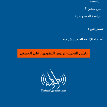
| الرئيسية
| مـن نـحـن ؟
| سياسة الخصـوصـية
تصـدر عـن :
أصــداء للإعـلام الجـديـد ش.م.م
رئيس التحرير-الرئيس التنفيذي : علي الحسني