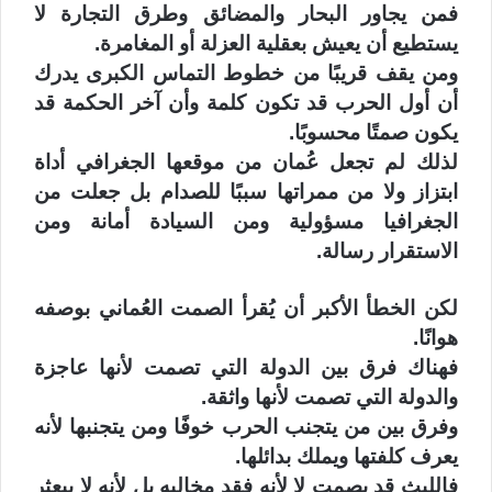
‏فمن يجاور البحار والمضائق وطرق التجارة لا
يستطيع أن يعيش بعقلية العزلة أو المغامرة.
‏ومن يقف قريبًا من خطوط التماس الكبرى يدرك
أن أول الحرب قد تكون كلمة وأن آخر الحكمة قد
يكون صمتًا محسوبًا.
‏لذلك لم تجعل عُمان من موقعها الجغرافي أداة
ابتزاز ولا من ممراتها سببًا للصدام بل جعلت من
الجغرافيا مسؤولية ومن السيادة أمانة ومن
الاستقرار رسالة.
‏لكن الخطأ الأكبر أن يُقرأ الصمت العُماني بوصفه
هوانًا.
‏فهناك فرق بين الدولة التي تصمت لأنها عاجزة
والدولة التي تصمت لأنها واثقة.
‏وفرق بين من يتجنب الحرب خوفًا ومن يتجنبها لأنه
يعرف كلفتها ويملك بدائلها.
‏فالليث قد يصمت لا لأنه فقد مخالبه بل لأنه لا يبعثر