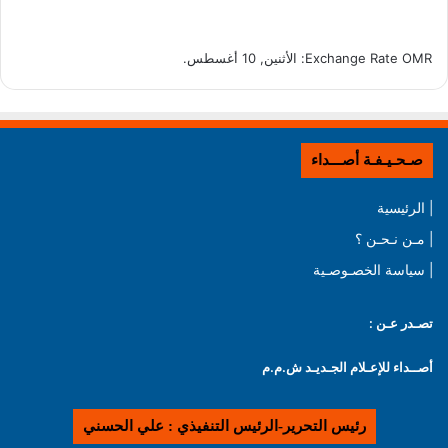
OMR
Exchange Rate
: الأثنين, 10 أغسطس.
صـحـيـفـة أصـــداء
| الرئيسية
| مـن نـحـن ؟
| سياسة الخصـوصـية
تصـدر عـن :
أصــداء للإعـلام الجـديـد ش.م.م
رئيس التحرير-الرئيس التنفيذي : علي الحسني