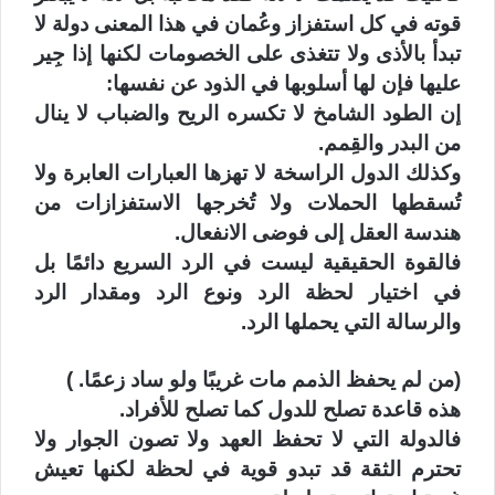
قوته في كل استفزاز وعُمان في هذا المعنى دولة لا
تبدأ بالأذى ولا تتغذى على الخصومات لكنها إذا جِير
عليها فإن لها أسلوبها في الذود عن نفسها:
‏إن الطود الشامخ لا تكسره الريح والضباب لا ينال
من البدر والقِمم.
‏وكذلك الدول الراسخة لا تهزها العبارات العابرة ولا
تُسقطها الحملات ولا تُخرجها الاستفزازات من
هندسة العقل إلى فوضى الانفعال.
‏فالقوة الحقيقية ليست في الرد السريع دائمًا بل
في اختيار لحظة الرد ونوع الرد ومقدار الرد
والرسالة التي يحملها الرد.
‏(من لم يحفظ الذمم مات غريبًا ولو ساد زعمًا. )
‏هذه قاعدة تصلح للدول كما تصلح للأفراد.
‏فالدولة التي لا تحفظ العهد ولا تصون الجوار ولا
تحترم الثقة قد تبدو قوية في لحظة لكنها تعيش