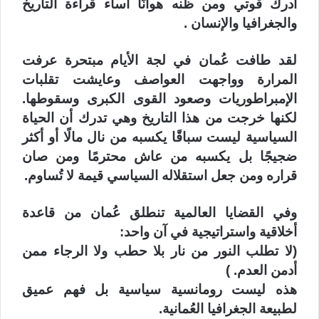
أدرك قوتي ومن ظنه هوانًا أساء قراءة التاريخ
والجغرافيا والإنسان .
‏لقد طافت عُمان في لجة الأيام مبتحرة عرفت
المرارة وواجهت العواصف وعايشت تقلبات
الإمبراطوريات وصعود القوى الكبرى وسقوطها.
‏لكنها خرجت من هذا التاريخ وهي تدرك أن الحياة
السياسية ليست سباقًا يكسبه من نال مالًا أو أكثر
ضجيجًا بل يكسبه من عاش محترمًا ومن صان
قراره ومن جعل استقلاله السياسي قيمة لا تُساوم.
‏وفي القضايا العالمية تنطلق عُمان من قاعدة
أخلاقية واستراتيجية في آن واحد:
‏(لا تطلب النور من نار بلا حطب ولا الرجاء ممن
أدمن العدم. )
‏هذه ليست رومانسية سياسية بل فهم عميق
لطبيعة الجغرافيا العُمانية.