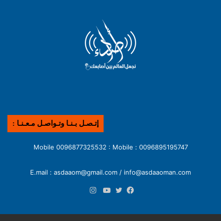
إتـصـل بـنـا وتـواصـل مـعـنـا :
0096895195747 : Mobile 0096877325532 : Mobile
E.mail : asdaaom@gmail.com / info@asdaaoman.com
انستقرام
فيسبوك
تويتر
يوتيوب