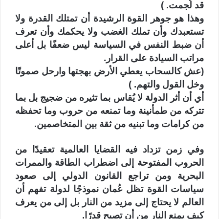
قد لُجمت. )
‏وهذا هو جوهر القوة الرشيدة أن تمتلك القدرة ولا
تستعبدك وأن تملك الغضب ولا يحكمك وأن تعرف
أن ضبط النفس في السياسة ليس ضعفًا بل أعلى
مراتب السيادة على القرار.
‏(عش كالسحاب يعطي الأرض بهجتها وارحل صموتًا
وخل القول والتهم. )
‏أي أن أثر الدولة لا يُقاس بما تثيره من ضجيج بل بما
تتركه من طمأنينة وما تمنعه من حروب وما تحفظه
من كرامات وما تبنيه من ثقة بين المتخاصمين.
‏وفي زمن تزداد فيه القضايا العالمية تعقيدًا من
الحروب المفتوحة إلى اضطراب الطاقة والممرات
البحرية ومن تراجع القانون الدولي إلى صعود
سياسات القوة تظل عُمان نموذجًا لدولة تفهم أن
العالم لا يحتاج إلى مزيد من النار بل إلى من يعرف
كيف يمنع النار من أن تصبح قدرًا.