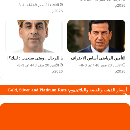
الثلاثاء 21 صفر 1448هـ 4-8-
2026م
2026م
التأمين الرياضي أساس الاحتراف
يا للرجال.. ومتى سنجيب : لبيك؟!
الأثنين 20 صفر 1448هـ 3-8-
الأثنين 20 صفر 1448هـ 3-8-
2026م
2026م
أسعار الذهب والفضة والبلاتينيوم/ Gold, Silver and Platinum Rate