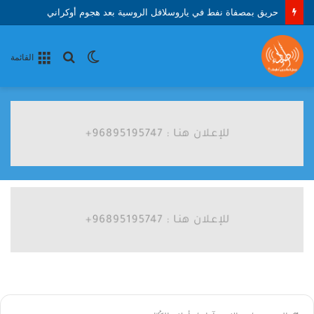
حريق بمصفاة نفط في ياروسلافل الروسية بعد هجوم أوكراني
الوضع
بحث
القائمة
المظلم
عن