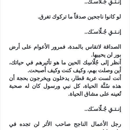
إنـتـقِ جُـلّاسـَك..
لو كانوا ناجحين صدقاً ما تركوك تغرق.
إنـتـقِ جُـلّاسـَك..
الصداقة لاتقاس بالمدة، فمرور الأعوام على أرض
بور لن يحييها.
أنظر إلى جُلّاسِك الحين ما هو تأثيرهم في حياتك،
أين وصلت بهم، وكيف كنت وكيف أصبحت.
أنت لست عربة قطار، يدخلون ويخرجون بحجة أن
هذه سُنَّة الحياة، كل نبي ورسول كان له صحبة
تُعينه على مشاق الحياة.
إنـتـقِ جُـلّاسـَك..
رجل الأعمال الناجح صاحب الأثر لن تجده في