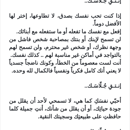
إنـتـقِ جُـلّاسَـك..
إذا كنت تحب نفسك بصدق، لا تطاوعها، إختر لها
الأفضل دوماً.
إفعل مع نفسك ما تفعله أو ما ستفعله مع أبنائك.
لن تسمح لإبنك أو بنتك بمصاحبة شخص فاشل من
وجهة نظرك، أو شخص غير محترم، ولن تسمح لهم
بالتواجد في أماكن غير مناسبة لهم .. كذلك نفسك.
أنت لست معصوماً من الخطأ، وكونك ناضجاً جسدياً
لا يعني أنك كامل فكرياً ونفسياً فالكمال لله وحده.
إنـتـقِ جُـلّاسَـك..
أحبّي نفسَكِ كما هي، لا تسمحي لأحد أن يقلل من
جودة حياتِك، أو أن يقلل من شأنك، أنتِ جميلة كلما
حافظتِ على طبيعتِك وسجيتك النقية.