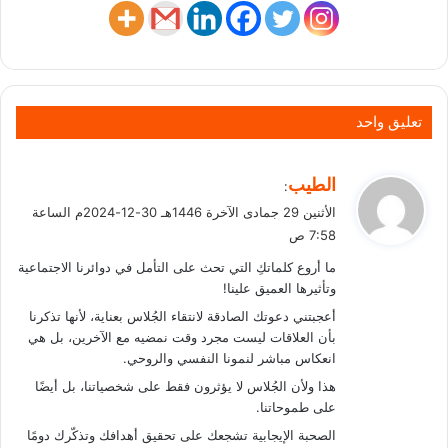
تعليق واحد
ي
الطيب
:
ق
الأثنين 29 جمادى الآخرة 1446هـ 30-12-2024م الساعة
و
7:58 ص
ل
ما أروع كلماتكِ التي تحث على التأمل في دوائرنا الاجتماعية
وتأثيرها العميق علينا!
أعجبتني دعوتك الصادقة لانتقاء الجُلاس بعناية، لأنها تذكرنا
بأن العلاقات ليست مجرد وقت نمضيه مع الآخرين، بل هي
انعكاس مباشر لنمونا النفسي والروحي.
هذا ولأن الجُلاس لا يؤثرون فقط على شخصياتنا، بل أيضًا
على طموحاتنا.
الصحبة الإيجابية تشجعك على تحقيق أهدافك وتذكّرك دومًا