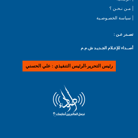
| مـن نـحـن ؟
| سياسة الخصـوصـية
تصـدر عـن :
أصــداء للإعـلام الجـديـد ش.م.م
رئيس التحرير-الرئيس التنفيذي : علي الحسني