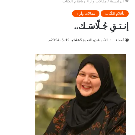
الرئيسية
/
مقالات وآراء
/
بأقلام الكُتّاب
بأقلام الكُتّاب
مقالات وآراء
إنـتـقِ جُـلّاسَـك..
أصداء
الأحد 4 ذو القعدة 1445هـ 12-5-2024م