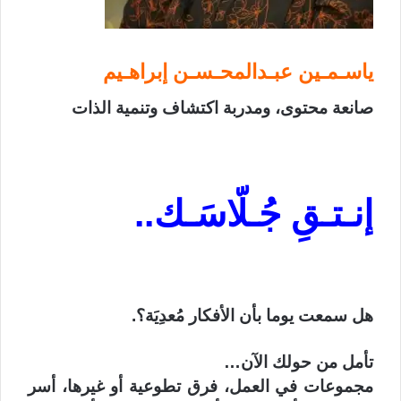
ياسـمـين عبـدالمحـسـن إبراهـيم
صانعة محتوى، ومدربة اكتشاف وتنمية الذات
إنـتـقِ جُـلّاسَـك..
هل سمعت يوما بأن الأفكار مُعدِيَة؟.
تأمل من حولك الآن…
مجموعات في العمل، فرق تطوعية أو غيرها، أسر