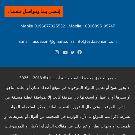
إتـصـل بـنـا وتـواصـل مـعـنـا :
0096895195747 : Mobile 0096877325532 : Mobile
E.mail : asdaaom@gmail.com / info@asdaaoman.com
انستقرام
فيسبوك
تويتر
يوتيوب
جميع الحقوق محفوظة لصـحـيـفـة أصـــداء© 2018 - 2025
لا يجوز نسخ أو تعديل المواد الموجودة في موقع أصداء عمان أو إعادة إنتاجها
أو نشرها أو إذاعتها أو استغلالها بأي طريقة كانت إلا بموافقة خطية مسبقة من
إدارة الموقع .. وفي حال الضرورة لتعميم الفائدة يمكن استخدام المواد
بشرط ذكر إسم الموقع .. الآراء الواردة في الصحيفة من أقوال أو تصريحات أو
تلميحات أو وجهات نظر أو غير ذلك عبر مقالات الرأي أو الأخبار أو الموضوعات