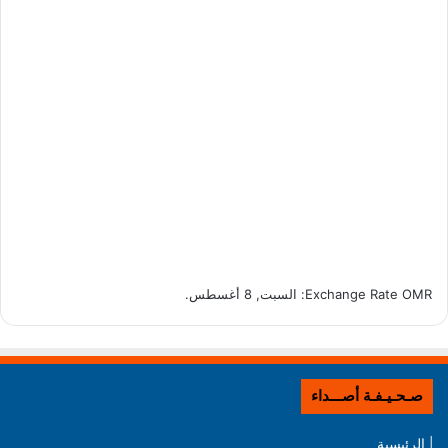
OMR
Exchange Rate
: السبت, 8 أغسطس.
صـحـيـفـة أصـــداء
| الرئيسية