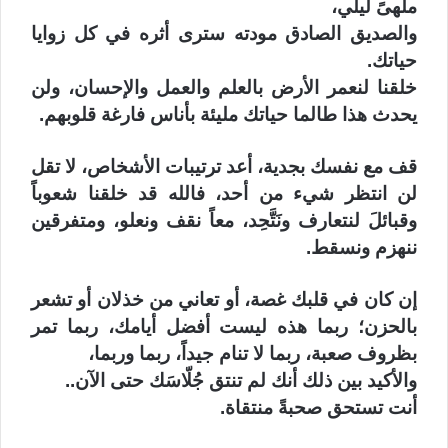
ملهىً ليلي،
والصديق الصادق مودته سترى أثره في كل زوايا
حياتك.
خلقنا لنعمر الأرض بالعلم والعمل والإحسان، ولن
يحدث هذا طالما حياتك مليئة بأناس فارغة قلوبهم.
قف مع نفسك بجدية، أعد ترتيبات الأشخاص، لا تقل
لن انتظر شيء من أحد، فالله قد خلقنا شعوباً
وقبائلَ لنتعارف ونَتَّحِد، معاً نقف ونعلو، ومتفرقين
ننهزم ونسقط.
إن كان في قلبك غصة، أو تعاني من خذلان أو تشعر
بالحزن؛ ربما هذه ليست أفضل أيامك، ربما تمر
بظروف صعبة، ربما لا تنام جيداً، ربما وربما،
والأكيد بين ذلك أنك لم تنتق جُلّاسَك حتى الآن..
أنت تستحق صحبةً منتقاة.