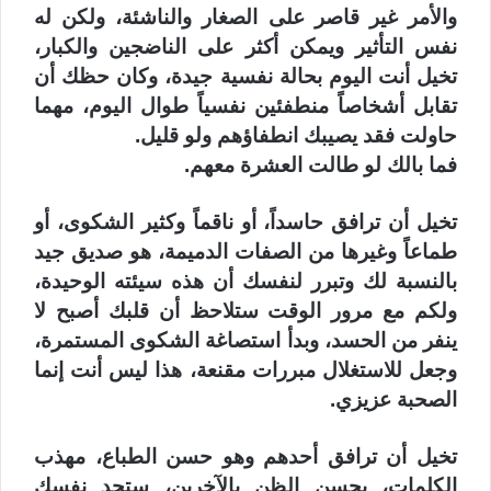
والأمر غير قاصر على الصغار والناشئة، ولكن له
نفس التأثير ويمكن أكثر على الناضجين والكبار،
تخيل أنت اليوم بحالة نفسية جيدة، وكان حظك أن
تقابل أشخاصاً منطفئين نفسياً طوال اليوم، مهما
حاولت فقد يصيبك انطفاؤهم ولو قليل.
فما بالك لو طالت العشرة معهم.
تخيل أن ترافق حاسداً، أو ناقماً وكثير الشكوى، أو
طماعاً وغيرها من الصفات الدميمة، هو صديق جيد
بالنسبة لك وتبرر لنفسك أن هذه سيئته الوحيدة،
ولكم مع مرور الوقت ستلاحظ أن قلبك أصبح لا
ينفر من الحسد، وبدأ استصاغة الشكوى المستمرة،
وجعل للاستغلال مبررات مقنعة، هذا ليس أنت إنما
الصحبة عزيزي.
تخيل أن ترافق أحدهم وهو حسن الطباع، مهذب
الكلمات، يحسن الظن بالآخرين، ستجد نفسك