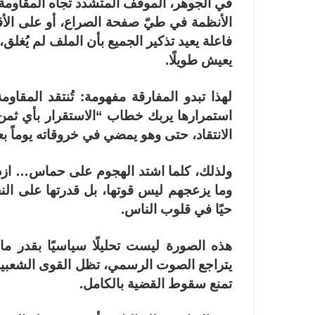
في الجوهر، الموقف المتشدد تجاه المقاومة 
الأنظمة في طيّ صفحة الصراع، أو على الأق
فاعلة يعيد تذكير الجميع بأن الملف لم يُغلق
يعيش طويلًا.
لهذا تبدو المفارقة مفهومة: تُنتقد المقاو
استمرارها يربك خطاب “الاستقرار بأي ثمن”
الانتقاد، حتى وهو يمضي في خروقاته يوماً بع
ولذلك، كلما اشتد الهجوم على حماس… ازددتُ
وما يزعجهم ليس قوتها، بل قدرتها على الن
حيًا في قلوب الناس.
هذه الصورة ليست تحليلًا سياسيًا بقدر ما
يتراجع الصوت الرسمي، تظل القوى الشعبية 
تمنع سقوط القضية بالكامل.