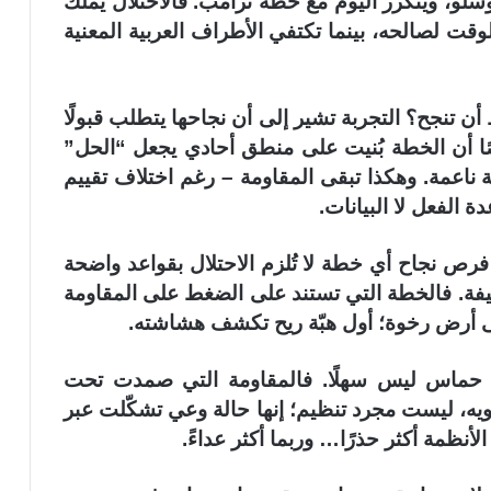
لو، ويتكرر اليوم مع خطة ترامب. فالاحتلال يملك
وقت لصالحه، بينما تكتفي الأطراف العربية المعنية
 تنجح؟ التجربة تشير إلى أن نجاحها يتطلب قبولًا
ًا أن الخطة بُنيت على منطق أحادي يجعل “الحل”
ة ناعمة. وهكذا تبقى المقاومة – رغم اختلاف تقييم
 الفعل لا البيانات.
فرص نجاح أي خطة لا تُلزم الاحتلال بقواعد واضحة
ة. فالخطة التي تستند على الضغط على المقاومة
على أرض رخوة؛ أول هبّة ريح تكشف هشاشته.
 حماس ليس سهلًا. فالمقاومة التي صمدت تحت
يه، ليست مجرد تنظيم؛ إنها حالة وعي تشكّلت عبر
أنظمة أكثر حذرًا… وربما أكثر عداءً.