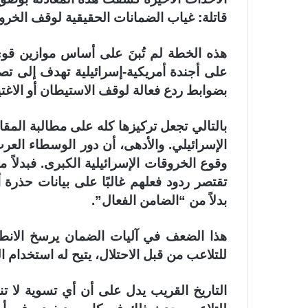
قاتلة: غياب الضمانات الحقيقية لوقف الخروق
هذه الخطة لم تُبنَ على أساس موازين قوى
على أجندة أمريكية-إسرائيلية تهدف إلى تصفي
بضوابط ردع فعالة لوقف الاستيطان أو الاغت
بالتالي تجعل تركيزها كله على مطالبة المقا
الإسرائيلي.
والأدهى، أن دور الوسطاء العرب
وقوع الخروقات الإسرائيلية الكبرى. فبدل
تقتصر ردود فعلهم غالبًا على بيانات حذرة
بدلاً من “الضامن الفعال”.
هذا الضعف في آليات الضمان يرسخ الانطب
للتلاعب من قبل الاحتلال، يتيح له استخدام 
التاريخ القريب يدل على أن أي تسوية لا ت