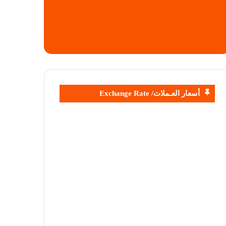
أسعار العـملات/ Exchange Rate