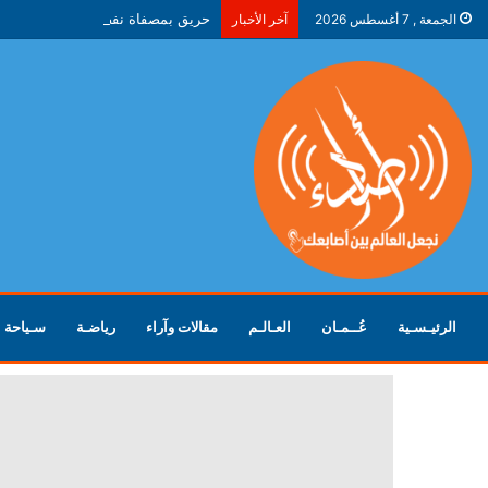
حريق بمصفاة نفط في ياروسلافل ال
الجمعة , 7 أغسطس 2026
آخر الأخبار
الرئيـسـية
عُــمـان
العـالـم
مقالات وآراء
رياضـة
سـياحة