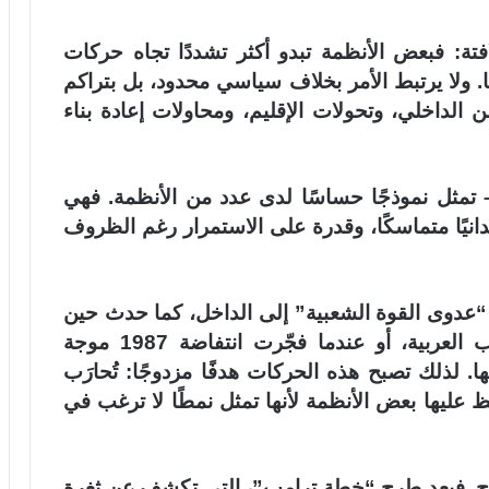
فتة: فبعض الأنظمة تبدو أكثر تشددًا تجاه حركات
. ولا يرتبط الأمر بخلاف سياسي محدود، بل بتراكم
 الداخلي، وتحولات الإقليم، ومحاولات إعادة بناء
مثل نموذجًا حساسًا لدى عدد من الأنظمة. فهي
دانيًا متماسكًا، وقدرة على الاستمرار رغم الظروف
ل “عدوى القوة الشعبية” إلى الداخل، كما حدث حين
ألهبت ثورات الخمسينيات مشاعر الشعوب العربية، أو عندما فجّرت انتفاضة 1987 موجة
لذلك تصبح هذه الحركات هدفًا مزدوجًا: تُحارَب
فظ عليها بعض الأنظمة لأنها تمثل نمطًا لا ترغب في
ح.
فبعد طرح “خطة ترامب”، التي تكشف عن ثغرة