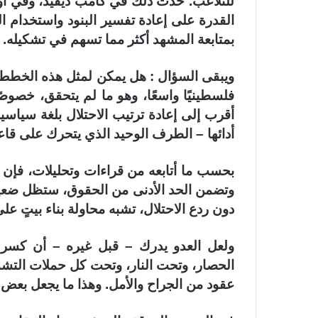
للتلاعب. حدث ذلك في كامب ديفيد، وفي أوس
القدرة على إعادة تفسير البنود واستخدام ال
بمتابعة المشهد أكثر مما تسهم في تشكيله.
ويبقى السؤال : هل يمكن لمثل هذه الخطط أن
فلسطينيًا واسعًا، وهو ما لم يتحقق، خصوص
أقرب إلى إعادة ترتيب الاحتلال بلغة سياسي
أدائها – الطرف الوحيد الذي يتحرك على قاعدة
بحسب ما أتابعه من قراءات وتحليلات، فإن 
وتضمن الحد الأدنى من الحقوق، ستظل ضعيف
دون ردع الاحتلال، تشبه محاولة بناء بيتٍ 
ولعل العدو يدرك – قبل غيره – أن كسر
الحصار، وتحت النار، وتحت كل حملات التشو
عقود من الجراح والأمل. وهذا ما يجعل بعض ال