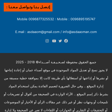
إتـصـل بـنـا وتـواصـل مـعـنـا :
0096895195747 : Mobile 0096877325532 : Mobile
E.mail : asdaaom@gmail.com / info@asdaaoman.com
انستقرام
فيسبوك
تويتر
يوتيوب
جميع الحقوق محفوظة لصـحـيـفـة أصـــداء© 2018 - 2025
لا يجوز نسخ أو تعديل المواد الموجودة في موقع أصداء عمان أو إعادة إنتاجها
أو نشرها أو إذاعتها أو استغلالها بأي طريقة كانت إلا بموافقة خطية مسبقة من
إدارة الموقع .. وفي حال الضرورة لتعميم الفائدة يمكن استخدام المواد
بشرط ذكر إسم الموقع .. الآراء الواردة في الصحيفة من أقوال أو تصريحات أو
تلميحات أو وجهات نظر أو غير ذلك عبر مقالات الرأي أو الأخبار أو الموضوعات
أو التحقيقات أو التقارير أو الحوارات أو اللقاءات لا تعبر عن الصحيفة ولا إدارة