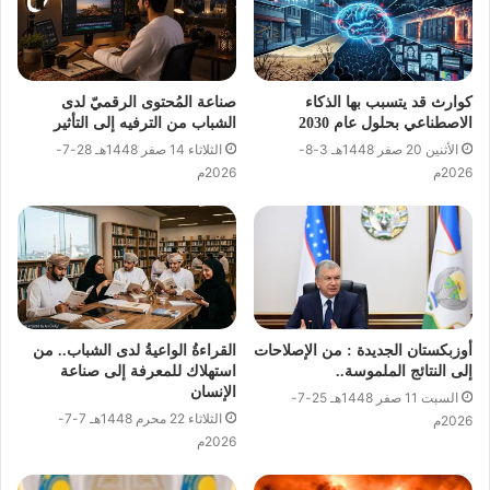
كوارث قد يتسبب بها الذكاء
صناعة المُحتوى الرقميّ لدى
الاصطناعي بحلول عام 2030
الشباب من الترفيه إلى التأثير
الأثنين 20 صفر 1448هـ 3-8-
الثلاثاء 14 صفر 1448هـ 28-7-
2026م
2026م
أوزبكستان الجديدة : من الإصلاحات
القراءةُ الواعيةُ لدى الشباب.. من
إلى النتائج الملموسة..
استهلاك للمعرفة إلى صناعة
الإنسان
السبت 11 صفر 1448هـ 25-7-
الثلاثاء 22 محرم 1448هـ 7-7-
2026م
2026م