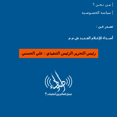
| مـن نـحـن ؟
| سياسة الخصـوصـية
تصـدر عـن :
أصــداء للإعـلام الجـديـد ش.م.م
رئيس التحرير-الرئيس التنفيذي : علي الحسني