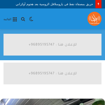
حريق بمصفاة نفط في ياروسلافل الروسية بعد هجوم أوكراني
الوضع
بحث
القائمة
المظلم
عن