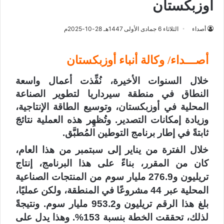
أوزبكستان
أصداء
الثلاثاء 6 جمادى الأولى 1447هـ 28-10-2025م
أصـــداء/ وكالة أنباء أوزبكستان
خلال السنوات الأخيرة، نُفِّذت أعمال واسعة
النطاق في منطقة سيرداريا لتطوير الصناعة
المحلية في أوزبكستان، وتوسيع الطاقة الإنتاجية،
وزيادة إمكانات التصدير. وتُظهِر هذه العملية نتائجَ
ثابتةً في إطار برنامج التوطين المُطبَّق.
خلال الفترة من يناير إلى سبتمبر من هذا العام،
كان من المقرر، بناءً على هذا البرنامج، إنتاج
تريليون و276.9 مليار سوم من المنتجات الصناعية
المحلية عبر 44 مشروعًا في المنطقة، ولكن عمليًا،
بلغ هذا الرقم تريليون و953.2 مليار سوم. ونتيجةً
لذلك، تحققت الخطة بنسبة 153%. وهذا يدل على