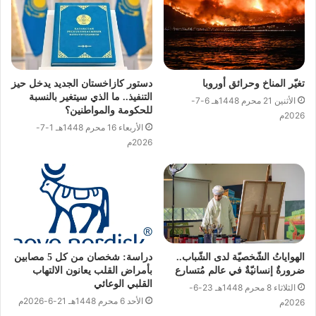
تغيّر المناخ وحرائق أوروبا
دستور كازاخستان الجديد يدخل حيز
التنفيذ.. ما الذي سيتغير بالنسبة
الأثنين 21 محرم 1448هـ 6-7-
للحكومة والمواطنين؟
2026م
الأربعاء 16 محرم 1448هـ 1-7-
2026م
الهواياتُ الشّخصيّة لدى الشّباب..
دراسة: شخصان من كل 5 مصابين
ضرورةٌ إنسانيّةٌ في عالم مُتسارع
بأمراض القلب يعانون الالتهاب
القلبي الوعائي
الثلاثاء 8 محرم 1448هـ 23-6-
الأحد 6 محرم 1448هـ 21-6-2026م
2026م