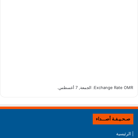
OMR
Exchange Rate
: الجمعة, 7 أغسطس.
صـحـيـفـة أصـــداء
| الرئيسية