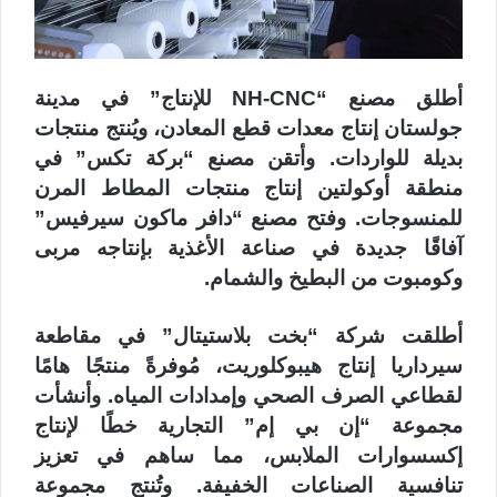
أطلق مصنع “NH-CNC للإنتاج” في مدينة
جولستان إنتاج معدات قطع المعادن، ويُنتج منتجات
بديلة للواردات. وأتقن مصنع “بركة تكس” في
منطقة أوكولتين إنتاج منتجات المطاط المرن
للمنسوجات. وفتح مصنع “دافر ماكون سيرفيس”
آفاقًا جديدة في صناعة الأغذية بإنتاجه مربى
وكومبوت من البطيخ والشمام.
أطلقت شركة “بخت بلاستيتال” في مقاطعة
سيرداريا إنتاج هيبوكلوريت، مُوفرةً منتجًا هامًا
لقطاعي الصرف الصحي وإمدادات المياه. وأنشأت
مجموعة “إن بي إم” التجارية خطًا لإنتاج
إكسسوارات الملابس، مما ساهم في تعزيز
تنافسية الصناعات الخفيفة. وتُنتج مجموعة