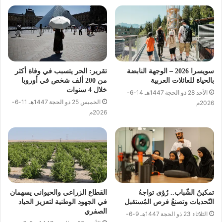
سويسرا 2026 – الوجهة النابضة
تقرير: الحر يتسبب في وفاة أكثر
بالحياة للعائلات العربية
من 200 ألف شخص في أوروبا
خلال 4 سنوات
الأحد 28 ذو الحجة 1447هـ 14-6-
الخميس 25 ذو الحجة 1447هـ 11-6-
2026م
2026م
تمكينُ الشّباب.. رُؤى تواجهُ
القطاع الزراعي والحيواني يسهمان
التّحديات وتصنعُ فرص المُستقبل
في الجهود الوطنية لتعزيز الحياد
الصفري
الثلاثاء 23 ذو الحجة 1447هـ 9-6-