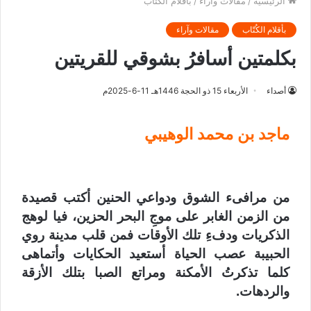
الرئيسية
/
مقالات وآراء
/
بأقلام الكُتّاب
بأقلام الكُتّاب
مقالات وآراء
بكلمتين أسافرُ بشوقي للقريتين
أصداء
الأربعاء 15 ذو الحجة 1446هـ 11-6-2025م
ماجد بن محمد الوهيبي
من مرافىء الشوق ودواعي الحنين أكتب قصيدة
من الزمن الغابر على موجِ البحر الحزين، فيا لوهج
الذكريات ودفءِ تلك الأوقات فمن قلب مدينة روي
الحبيبة عصب الحياة أستعيد الحكايات وأتماهى
كلما تذكرتُ
الأمكنة ومراتع الصبا بتلك الأزقة
والردهات.