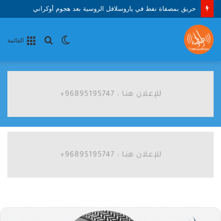
حريق بمصفاة نفط في ياروسلافل الروسية بعد هجوم أوكراني
الوضع
بحث
القائمة
المظلم
عن