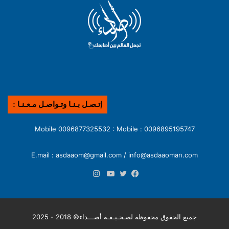
إتـصـل بـنـا وتـواصـل مـعـنـا :
0096895195747 : Mobile 0096877325532 : Mobile
E.mail : asdaaom@gmail.com / info@asdaaoman.com
انستقرام
فيسبوك
تويتر
يوتيوب
جميع الحقوق محفوظة لصـحـيـفـة أصـــداء© 2018 - 2025