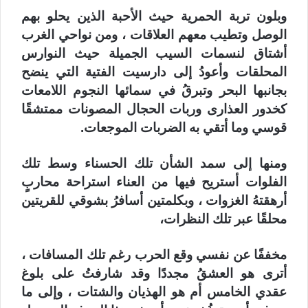
وبلون تربة الحمرية حيث الأحبة الذين يحلو بهم
الوصل وتطيب معهم العلاقات ، ومن نواحي الغرب
أشتاق لنسمات السيب الجميلة حيث النوارس
المحلقات وأعودُ إلى دارسيت الفتية التي ينضح
بجانبها البحر وتبرقُ في سمائها النجوم اللامعات
كخدور العذارى وربات الحجال المصونات ممتشقًا
قوسي وما أتقي به الضربات الموجعات.
ومنها إلى سمد الشأن تلك الحسناء وسط تلك
الفلوات أستريح فيها من العناء
استراحة محاربٍ
أرهقتهُ الغزوات ، وبكلمتين أسافرُ بشوقي للقريتين
محلقًا عبر تلك النظرات،
مخففًا عن نفسي وقع الحرب رغم تلك المسافات ،
أترى هو العشقُ مجددًا وقد شارفتُ على بلوغ
عقدي الخامس أم هو الهذيان والشتات ، وإلى ما