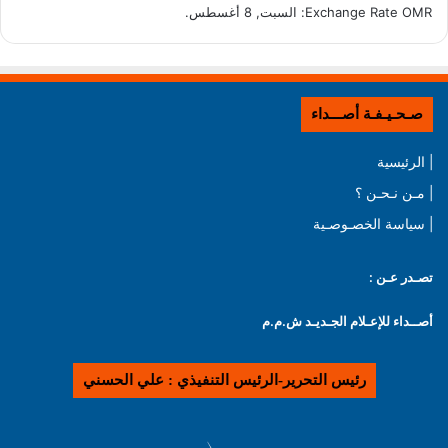
OMR
Exchange Rate
: السبت, 8 أغسطس.
صـحـيـفـة أصـــداء
| الرئيسية
| مـن نـحـن ؟
| سياسة الخصـوصـية
تصـدر عـن :
أصــداء للإعـلام الجـديـد ش.م.م
رئيس التحرير-الرئيس التنفيذي : علي الحسني