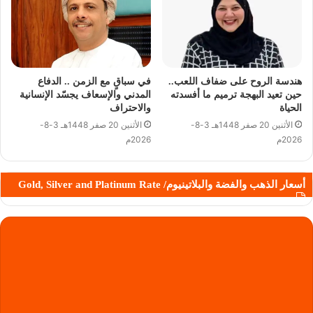
هندسة الروح على ضفاف اللعب..
في سباقٍ مع الزمن .. الدفاع
حين تعيد البهجة ترميم ما أفسدته
المدني والإسعاف يجسّد الإنسانية
الحياة
والاحتراف
الأثنين 20 صفر 1448هـ 3-8-
الأثنين 20 صفر 1448هـ 3-8-
2026م
2026م
أسعار الذهب والفضة والبلاتينيوم/ Gold, Silver and Platinum Rate