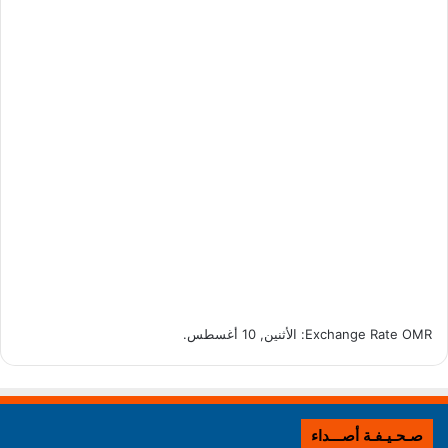
OMR
Exchange Rate
: الأثنين, 10 أغسطس.
صـحـيـفـة أصـــداء