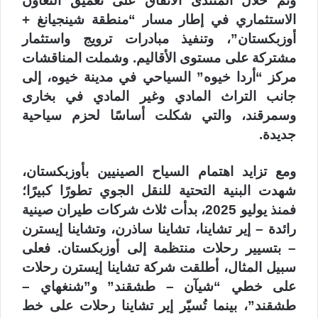
وتم خلال المنتدى الاتفاق على تعميق التعاون
الاستثماري في إطار مسار “منطقة شينجيانغ +
أوزبكستان”، وتنفيذ مبادرات ترويج واستثمار
مشتركة على مستوى الأقاليم. وشملت المناقشات
مركز “أردا خيوه” السياحي في مدينة خيوه، إلى
جانب التراث المادي وغير المادي في بخارى
وسمرقند، والتي شكلت أساسًا لحزم سياحية
جديدة.
ومع تزايد اهتمام السياح الصينيين بأوزبكستان،
شهدت البنية التحتية للنقل الجوي تطورًا كبيرًا؛
فمنذ يوليو 2025، بدأت ثلاث شركات طيران صينية
رائدة – إير تشاينا، تشاينا ساذرن، وتشاينا إيسترن
– بتسيير رحلات منتظمة إلى أوزبكستان. فعلى
سبيل المثال، أطلقت شركة تشاينا إيسترن رحلات
على خطي “شيآن – طشقند” و”شنغهاي –
طشقند”، بينما تُسيّر إير تشاينا رحلات على خط