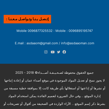
إتـصـل بـنـا وتـواصـل مـعـنـا :
0096895195747 : Mobile 0096877325532 : Mobile
E.mail : asdaaom@gmail.com / info@asdaaoman.com
انستقرام
فيسبوك
تويتر
يوتيوب
جميع الحقوق محفوظة لصـحـيـفـة أصـــداء© 2018 - 2025
لا يجوز نسخ أو تعديل المواد الموجودة في موقع أصداء عمان أو إعادة إنتاجها
أو نشرها أو إذاعتها أو استغلالها بأي طريقة كانت إلا بموافقة خطية مسبقة من
إدارة الموقع .. وفي حال الضرورة لتعميم الفائدة يمكن استخدام المواد
بشرط ذكر إسم الموقع .. الآراء الواردة في الصحيفة من أقوال أو تصريحات أو