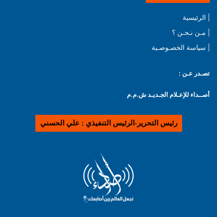
| الرئيسية
| مـن نـحـن ؟
| سياسة الخصـوصـية
تصـدر عـن :
أصــداء للإعـلام الجـديـد ش.م.م
رئيس التحرير-الرئيس التنفيذي : علي الحسني