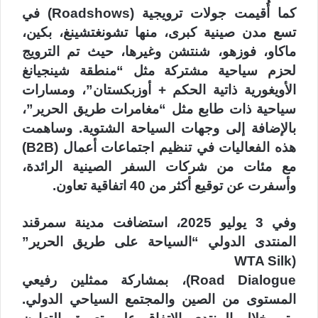
كما أُقيمت جولات ترويجية (Roadshows) في
تسع مدن صينية كبرى، منها تشونغتشينغ، بكين،
ماكاو، فوزهو، شنتشن وغيرها، حيث تم الترويج
لحزم سياحية مشتركة مثل “منطقة شينجيانغ
الأويغورية ذاتية الحكم + أوزبكستان”، ومسارات
سياحية ذات طابع مثل “مغامرات طريق الحرير”،
بالإضافة إلى وجهات السياحة الشتوية. وساهمت
هذه الفعاليات في تنظيم اجتماعات أعمال (B2B)
مع مئات من شركات السفر الصينية الرائدة،
وأسفرت عن توقيع أكثر من 40 اتفاقية تعاون.
وفي 3 يوليو 2025، استضافت مدينة سمرقند
المنتدى الدولي “السياحة على طريق الحرير”
(WTA Silk
Road Dialogue)، بمشاركة ممثلين رفيعي
المستوى من الصين والمجتمع السياحي الدولي.