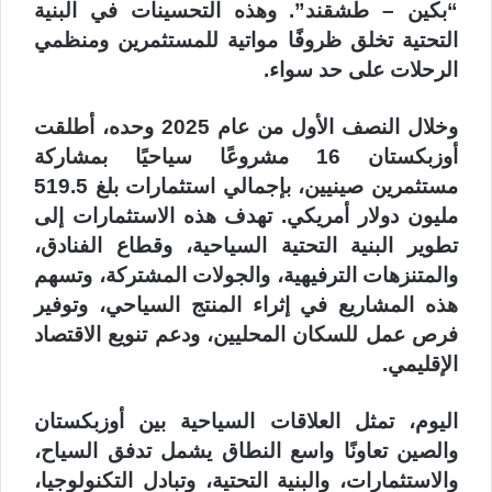
“بكين – طشقند”. وهذه التحسينات في البنية
التحتية تخلق ظروفًا مواتية للمستثمرين ومنظمي
الرحلات على حد سواء.
وخلال النصف الأول من عام 2025 وحده، أطلقت
أوزبكستان 16 مشروعًا سياحيًا بمشاركة
مستثمرين صينيين، بإجمالي استثمارات بلغ 519.5
مليون دولار أمريكي. تهدف هذه الاستثمارات إلى
تطوير البنية التحتية السياحية، وقطاع الفنادق،
والمتنزهات الترفيهية، والجولات المشتركة، وتسهم
هذه المشاريع في إثراء المنتج السياحي، وتوفير
فرص عمل للسكان المحليين، ودعم تنويع الاقتصاد
الإقليمي.
اليوم، تمثل العلاقات السياحية بين أوزبكستان
والصين تعاونًا واسع النطاق يشمل تدفق السياح،
والاستثمارات، والبنية التحتية، وتبادل التكنولوجيا،