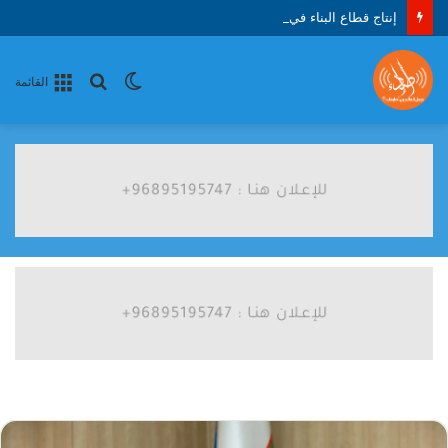
إنتاج قطاع البناء في كازاخستان يبلغ 4.1 تريليون في النصف الأول من 2026
الوضع
بحث
القائمة
المظلم
عن