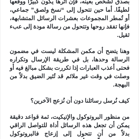
بصدق لشخص بعينه، فإن أثرها يكون كبيرًا ووقعها
لطيفًا. أما حين تتحول إلى “نسخ ولصق” جماعي،
أو تُمطر المجموعات بعشرات الرسائل المتشابهة،
فإنها تفقد روحها وتتحول من رسالة مودة إلى عبء
ثقيل.
وهنا يتضح أن مكمن المشكلة ليست في مضمون
الرسالة وحدها، بل في طريقة الإرسال وتكراره
فحتى أعذب العبارات إذا تكررت بشكل مبالغ فيه أو
وصلت في وقت غير ملائم قد تُثير الضيق بدلاً من
البهجة.
كيف نُرسل رسائلنا دون أن نُزعج الآخرين؟
من منظور البروتوكول والإتيكيت، ثمة قواعد دقيقة
يمكن أن تجعل هذه الرسائل أداة للتواصل الراقي
بدلاً من أن تتحول إلى إزعاج فالبروتوكول