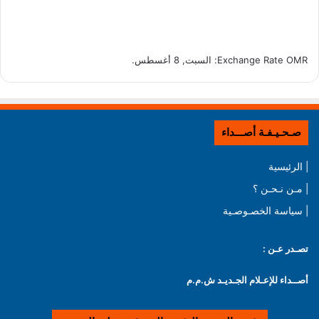
OMR
Exchange Rate
: السبت, 8 أغسطس.
صـحـيـفـة أصـــداء
| الرئيسية
| مـن نـحـن ؟
| سياسة الخصـوصـية
تصـدر عـن :
أصــداء للإعـلام الجـديـد ش.م.م