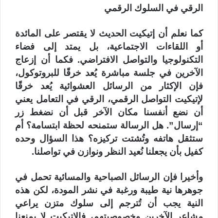
الرقي في السلوك الرقمي
كما نعلم أن إتيكيت الحديث لا يقتصر على المائدة
أو اللقاءات الاجتماعية، بل يمتد إلى فضاء
التكنولوجيا والتواصل الافتراضي. فكما أن إزعاج
الآخرين في جلسة مباشرة يُعد خرقًا للبروتوكول،
فإن الإكثار من الرسائل العشوائية يُعد خرقًا
لإتيكيت التواصل الرقمي، الرقي في التعامل يعني
أن نضع أنفسنا مكان الآخر قبل أن نضغط زر
“إرسال”. هل الرسالة ستمنحه لحظة ابتسامة؟ أم
ستثقل هاتفه وتُشتت تركيزه؟ هذا السؤال وحده
كفيل بأن يجعلنا نُعيد النظر ونوازن في تواصلنا.
وأخيرا فإن الرسائل الصباحية والمسائية تحمل في
جوهرها نية طيبة ورغبة في نشر المودة، لكن هذه
النية يجب أن تُترجم إلى سلوك متزن يراعي
مشاعر الآخرين وخصوصيتهم، فالإتيكيت لا يمنعنا