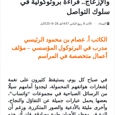
والإزعاج.. قراءة بروتوكولية في
سلوك التواصل
أصداء
الأحد 6 ربيع الثاني 1447هـ 28-9-2025م
الكاتب أ. عصام بن محمود الرئيسي
مدرب في البرتوكول المؤسسي – مؤلف
أعمال متخصصة في المراسم
في صباح كل يوم، يستيقظ كثيرون على نغمة
إشعارات هواتفهم المحمولة، ليجدوا أمامهم سيلًا
من الرسائل الصباحية في مجموعات “واتساب”،
بعضها يحمل عبارات جميلة عن التفاؤل والنجاح،
وأخرى مليئة بالأدعية والصور المتكررة. ورغم أن
النية في معظم الأحيان طيبة وصادقة، فإن أثر هذه