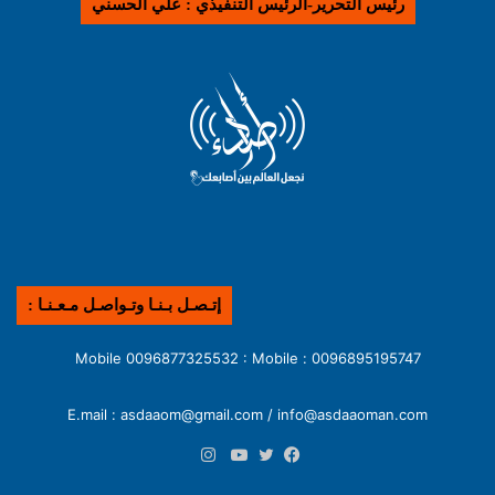
رئيس التحرير-الرئيس التنفيذي : علي الحسني
إتـصـل بـنـا وتـواصـل مـعـنـا :
0096895195747 : Mobile 0096877325532 : Mobile
E.mail : asdaaom@gmail.com / info@asdaaoman.com
انستقرام
فيسبوك
تويتر
يوتيوب