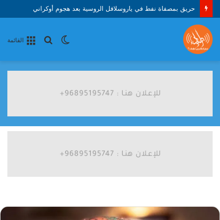
حريق بمصفاة نفط في ياروسلافل الروسية بعد هجوم أوكراني
الوضع
بحث
القائمة
المظلم
عن