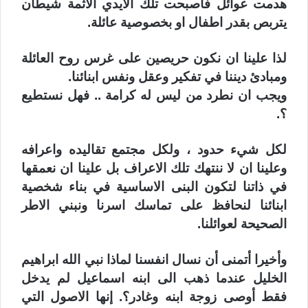
هدمت عوائل فأصبحت تلك الايدي الاثمة شيطان
يتربص بقدر اطفال او بخصوصية عائلة.
لذا علينا ان نكون حريصين على غرس روح العائلة
ومبادئ ديننا في تفكير وعقل ونفس ابنائنا.
ويجب ان نطرد من ليس له كرامة .. فهل نستطيع
؟.
لكل شيء حدود ، ولكل مجتمع تقاليده واعرافه
وعلينا ان لا ننتهك تلك الاعراف بل علينا ان نعمقها
في ذاتنا لتكون البنى الاساسية في بناء شخصية
ابنائنا لنحافظ على تماسك اسرنا ونبني الاطر
الصحيحة لعوائلنا.
وأخيرا أتمنى أن نسال انفسنا لماذا نبي الله ابراهيم
الخليل عندما ذهب الى ابنه اسماعيل لم يدخل
فقط أوصى زوجة ابنه وغادر؟. إنها الاصول التي