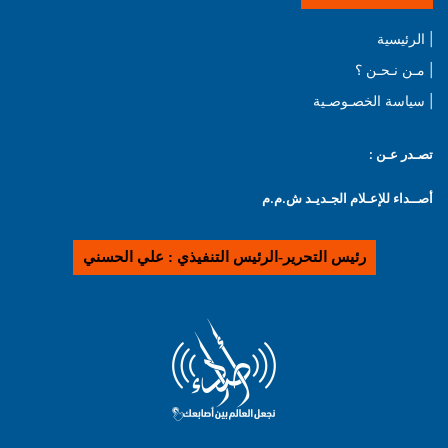
| الرئيسية
| مـن نـحـن ؟
| سياسة الخصـوصـية
تصـدر عـن :
أصــداء للإعـلام الجـديـد ش.م.م
رئيس التحرير-الرئيس التنفيذي : علي الحسني