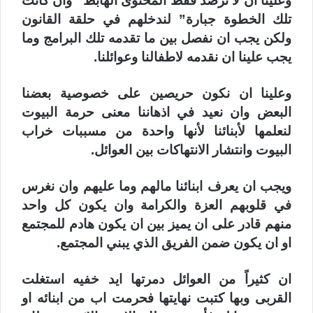
وعلينا ان لا نرصد فقط المحتوى الهابط “وان كانت
تلك الخطوة جبارة” لندخلهم في حلقة القانون
ولكن يجب ان نفصل بين ما تقدمه تلك البرامج وما
يجب علينا ان نقدمه لاطفالنا وعوائلنا.
وعلينا ان نكون حريصين على خصوصية بعضنا
البعض وان نعيد في اذهاننا معنى حرمة البيوت
لنعلمها لأبنائنا لأنها واحدة من مسببات خراب
البيوت وانتشار الانتهاكات بين العوائل.
ويجب ان يعرف ابنائنا مالهم وما عليهم وان نغرس
في قلوبهم العزة والكرامة وان يكون كل واحد
منهم قادر على ان يميز بين ان يكون هادم للمجتمع
او ان يكون ضمن الفريق الذي يبني المجتمع.
ان كثيراً من العوائل دمرتها ايد خفيه استغلت
القربى وبها كتبت نهايتها فحرمت اب من ابنائه او