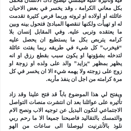
فيه وتأثيره عليه فيمسي ليصبح ذاك الانسان محمل
بكل معاني الكرامة ، وقد يخسر في بعض الاحيان
عائلته او اولاده او ثروته وربما فرص كثيرة تقدمت
له او تهيأت ولكنها تنقصها المبادئ فتحول بينه وبين
ما يعتقده وتربى عليه. وفي المقابل إنسان بلا
كرامه يتربص بكل ما يستطيع ان يحصل عليه
“فيخرب” كل شيء في طريقه ربما يفتت عائلة
لتدخله بشؤونها او يكون سبب بقطع رزق او انه
يظهر بمظهر “يزايد” والد على ولده او زوجة او
زوج على زوجته ولا يهمه شيء الا ان يخسر في كل
مرة كرامته من اجل ان ينفذ مأربه.
ويفتح لي هذا الموضوع باباً قد فتح علينا وقد زاد
تأثيره على عوائلنا بعد ان انتشرت منصات التواصل
الاجتماعي لتكون البديل عن توجيه الاب ونصح الام
والتمسك بالتقاليد فاصبحنا جميعا الا ما رحم ربي
نلوذ بالأنترنيت ليوصلنا الى ساعات من الهو