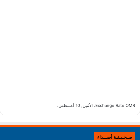
OMR
Exchange Rate
: الأثنين, 10 أغسطس.
صـحـيـفـة أصـــداء