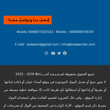
إتـصـل بـنـا وتـواصـل مـعـنـا :
0096895195747 : Mobile 0096877325532 : Mobile
E.mail : asdaaom@gmail.com / info@asdaaoman.com
انستقرام
فيسبوك
تويتر
يوتيوب
جميع الحقوق محفوظة لصـحـيـفـة أصـــداء© 2018 - 2025
لا يجوز نسخ أو تعديل المواد الموجودة في موقع أصداء عمان أو إعادة إنتاجها
أو نشرها أو إذاعتها أو استغلالها بأي طريقة كانت إلا بموافقة خطية مسبقة من
إدارة الموقع .. وفي حال الضرورة لتعميم الفائدة يمكن استخدام المواد
بشرط ذكر إسم الموقع .. الآراء الواردة في الصحيفة من أقوال أو تصريحات أو