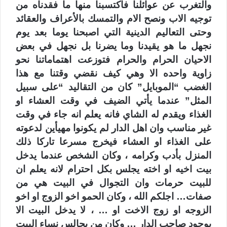
والتغرب عن عوائلنا فاكتسبنا منها ما فقدناه من
توجيه الاب ونصح الام والتمسك بالأعراف والعقائد
وحتى التعاليم الدينية التي اصبحنا يوما بعد يوم
نجهل ما هو يقيدنا وما يضرنا بل نجهل في بعض
الاحيان الحرام والحرام فتوزعت اهتماماتنا نحو
زاوية واحده الا وهي كيف نقضي وقتنا مع هذا
الغضب “الموبايل” كان من التقاليد “على سبيل
المثل” عندما يأتي الضيف في وقت العشاء او
الغذاء ويقدم له الشاي فانه يعلم انه جاء في وقت
غير مناسب وان اهل الدار لم يكونوا مهيأين لدعوته
على الغذاء او العشاء فيخرج مسرعا تاركا ذلك
المنزل بأدب وكرامه ، وكان الشخص عندما يدخل
بيت اخيه او اخته يجلس بكل احترام لانه يعلم ان
للبيت حرمات وان التجوال في البيت هي من
صفات… اجلكم الله ، وكان الحمو اخو الزوج او اخو
الزوجه او زوج الاخت او … ، لا يدخل البيت الا
بوجود صاحب الدار … وكان من يجالس نساء البيت