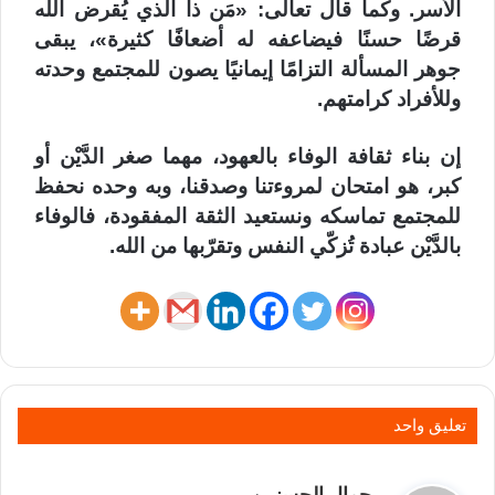
الأسر. وكما قال تعالى: «مَن ذا الذي يُقرض الله
قرضًا حسنًا فيضاعفه له أضعافًا كثيرة»، يبقى
جوهر المسألة التزامًا إيمانيًا يصون للمجتمع وحدته
وللأفراد كرامتهم.
إن بناء ثقافة الوفاء بالعهود، مهما صغر الدَّيْن أو
كبر، هو امتحان لمروءتنا وصدقنا، وبه وحده نحفظ
للمجتمع تماسكه ونستعيد الثقة المفقودة، فالوفاء
بالدَّيْن عبادة تُزكّي النفس وتقرّبها من الله.
تعليق واحد
ي
جمال الحسني