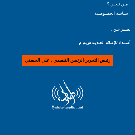
| مـن نـحـن ؟
| سياسة الخصـوصـية
تصـدر عـن :
أصــداء للإعـلام الجـديـد ش.م.م
رئيس التحرير-الرئيس التنفيذي : علي الحسني