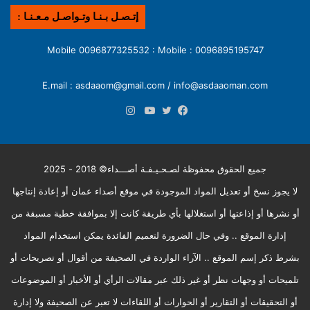
إتـصـل بـنـا وتـواصـل مـعـنـا :
0096895195747 : Mobile 0096877325532 : Mobile
E.mail : asdaaom@gmail.com / info@asdaaoman.com
انستقرام
فيسبوك
تويتر
يوتيوب
جميع الحقوق محفوظة لصـحـيـفـة أصـــداء© 2018 - 2025
لا يجوز نسخ أو تعديل المواد الموجودة في موقع أصداء عمان أو إعادة إنتاجها
أو نشرها أو إذاعتها أو استغلالها بأي طريقة كانت إلا بموافقة خطية مسبقة من
إدارة الموقع .. وفي حال الضرورة لتعميم الفائدة يمكن استخدام المواد
بشرط ذكر إسم الموقع .. الآراء الواردة في الصحيفة من أقوال أو تصريحات أو
تلميحات أو وجهات نظر أو غير ذلك عبر مقالات الرأي أو الأخبار أو الموضوعات
أو التحقيقات أو التقارير أو الحوارات أو اللقاءات لا تعبر عن الصحيفة ولا إدارة