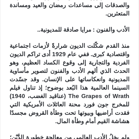
والصدقات إلى مساعدات رمضان والعيد ومساندة
المتعثرين.
الأدب والفنون : مرايا صادقة للمديونية..
منذ القدم شكّلت الديون شرارةً لأزمات اجتماعية
واقتصادية كبرى. ففي عام 1929 أدى تراكم الديون
الفردية والتجارية إلى وقوع الكساد العظيم، وهو
الحدث الذي ألهم الأدب والفنون لتصوير مأساوية
المديونية وانعكاساتها على الإنسان. وقد جسّدت
السينما العالمية هذا البُعد بوضوح؛ إذ تناول فيلم
The Grapes of Wrath (عناقيد الغضب، 1940)
للمخرج جون فورد محنة العائلات الأمريكية التي
فقدت أراضيها وبيوتها تحت وطأة القروض مجسدًا
هشاشة القيم أمام وطأة المال.
ولم يخلُ الأدب العالمي من معالجة خطورة الدَّيْن؛