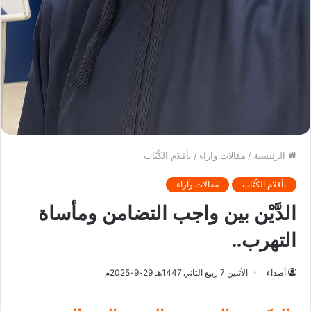
الرئيسية
/
مقالات وآراء
/
بأقلام الكُتّاب
بأقلام الكُتّاب
مقالات وآراء
الدَّيْن بين واجب التضامن ومأساة
التهرب..
أصداء
الأثنين 7 ربيع الثاني 1447هـ 29-9-2025م