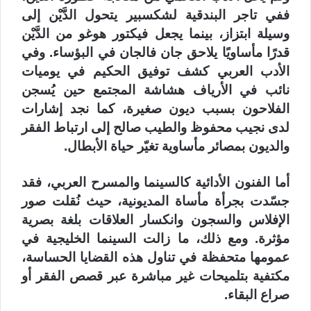
ففي تاجر البندقية لشكسبير يتحول الدَّيْن إلى
وسيلة ابتزاز، بينما يجعل فيكتور هوغو من الدَّيْن
قدرًا مأساويًا يلاحق جان فالجان في البؤساء. وفي
الأدب العربي كشف توفيق الحكيم في يوميات
نائب في الأرياف هشاشة المجتمع حين يُسجن
الفلاحون بسبب ديون صغيرة، كما نجد إشارات
لدى نجيب محفوظ والطيب صالح إلى ارتباط الفقر
والديون بمصائر مأساوية تغيّر حياة الأبطال.
أما الفنون الأدائية كالسينما والمسرح العربي، فقد
جسّدت بجرأة مأساة المديونية، حيث نُقلت صور
الإفلاس والسجون وانكسار العلاقات بلغة بصرية
مؤثرة. ومع ذلك، ما زالت السينما الخليجية في
عمومها متحفظة في تناول هذه القضايا الحساسة،
مكتفية بتلميحات غير مباشرة عبر قصص الفقر أو
صراع البقاء.