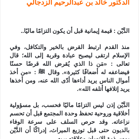
الدكتور خالد بن عبدالرحيم الزدجالي
الدَّيْن : قيمة إيمانية قبل أن يكون التزامًا ماليًا..
منذ القدم ارتبط القرض بالخير والتكافل، وفي
الإسلام ارتقى ليصبح عبادة وقربة إلى الله؛ قال
تعالى : «مَن ذا الذي يُقرض الله قرضًا حسنًا
فيضاعفه له أضعافًا كثيرة». وقال ﷺ : «من أخذ
أموال الناس يريد أداءها أدّى الله عنه، ومن أخذها
يريد إتلافها أتلفه الله».
الدَّيْن إذن ليس التزامًا ماليًا فحسب، بل مسؤولية
أخلاقية وروحية تحفظ وحدة المجتمع قبل أن تحسم
نزاعاته. وقد حرص السلف على سرعة الوفاء
بالديون حتى قبل توزيع الميراث، إدراكًا أن الدَّيْن
يمس ذمة الإنسان وعلاقته بربه.