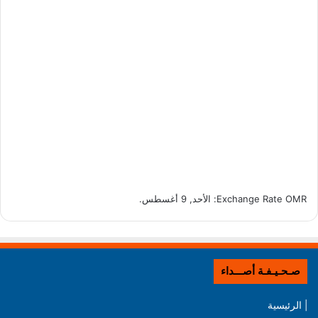
OMR
Exchange Rate
: الأحد, 9 أغسطس.
صـحـيـفـة أصـــداء
| الرئيسية